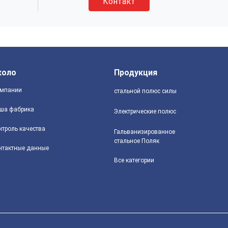
Контакт
коло
Продукция
мпании
стальной полюс силы
ша фабрика
Электрические полюс
нтроль качества
Гальванизированное
стальное Поляк
нтактные данные
Все категории