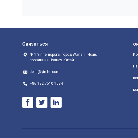
Связаться
о
№ 1 Yinhe дорога, город Wanshi, Исин, ​​
Ко
провинция Цзянсу, Китай
На
delia@yin-he.com
ко
+86 132 7510 1534
ко