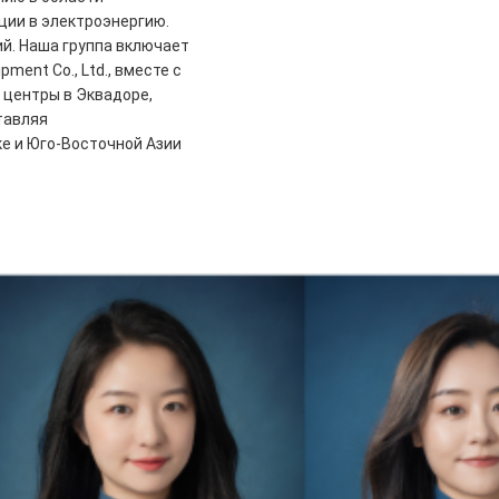
ции в электроэнергию.
й. Наша группа включает
ipment Co., Ltd., вместе с
 центры в Эквадоре,
тавляя
е и Юго-Восточной Азии