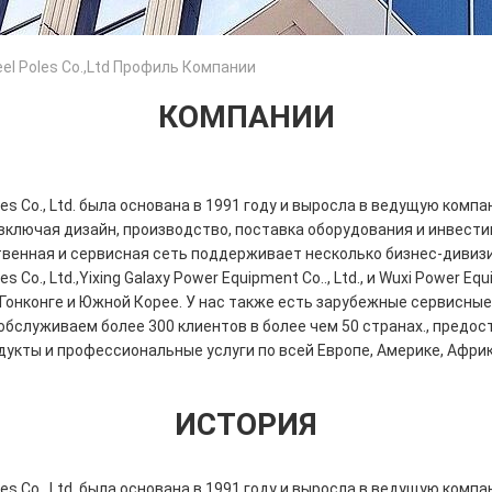
eel Poles Co.,ltd Профиль Компании
КОМПАНИИ
oles Co., Ltd. была основана в 1991 году и выросла в ведущую комп
включая дизайн, производство, поставка оборудования и инвести
венная и сервисная сеть поддерживает несколько бизнес-дивизи
es Co., Ltd.,Yixing Galaxy Power Equipment Co.., Ltd., и Wuxi Power Equ
Гонконге и Южной Корее. У нас также есть зарубежные сервисные
бслуживаем более 300 клиентов в более чем 50 странах., предос
укты и профессиональные услуги по всей Европе, Америке, Африк
ИСТОРИЯ
oles Co., Ltd. была основана в 1991 году и выросла в ведущую комп