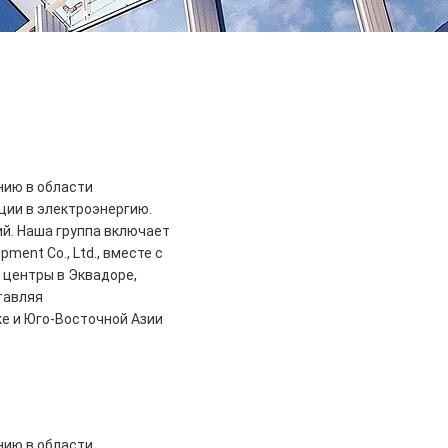
анию в области
ции в электроэнергию.
й. Наша группа включает
ipment Co., Ltd., вместе с
 центры в Эквадоре,
тавляя
е и Юго-Восточной Азии
анию в области