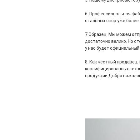
5. Нашему дистрибьютору
6. Профессиональная фаб
стальных опор уже более 
7 Образец: Мы можем отпр
достаточно велико. Но с
у нас будет официальный 
8. Как честный продавец
квалифицированных техни
продукции.
Добро пожало