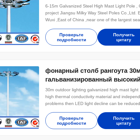
Дамман
6-15m Galvanized Steel High Mast Light Pole ,
project Jiangsu Milky Way Steel Poles Co.,Ltd. E
Wuxi ,East of China ,near one of the largest se
used in the power transmission ,signal transmiss
We have plenty of export experience .
Проверьте
Получить
подробности
цитату
фонарный столб рангоута 30м
гальванизированный высокий
30m outdoor lighting galvanized high mast light 
high thermal conductivity material and independ
problems then LED light decline can be reduce
models availability up to 1100W let users to 
than 85% energy saving and 200% maintenance
Проверьте
Получить
подробности
цитату