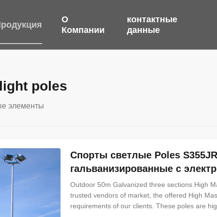
О
контактные
родукция
Компании
данные
light poles
е элементы
Спорты светлые Poles S355J
гальванизированные с электр
Outdoor 50m Galvanized three sections High Mast
trusted vendors of market, the offered High Mast
requirements of our clients. These poles are hi
intersections and play grounds for providing multi