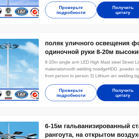
brightness Easy installation Long operational
Проверьте
Получить
подробности
цитату
поляк уличного освещения фо
одиночной руки 8-20м высоки
8-20m single arm LED High Mast steel Street L
materialsmooth welding noedgeHDG ,powder coat
from person to person 3) Lithium arc welding,ti
corrosion,aging resistant 5) Pole shape:square
plate is square or round in shape with slotted ho
Проверьте
Получить
подробности
цитату
6-15м гальванизированный с
рангоута, на открытом возду