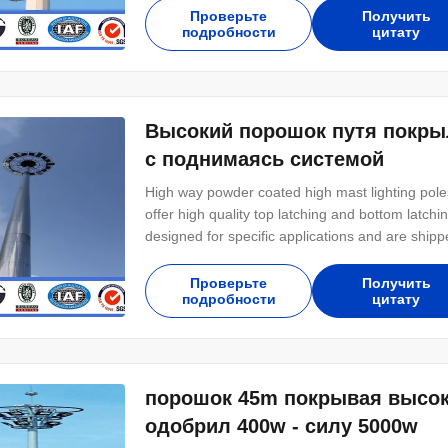
,ASTM573 GR65, GR50 ,SS400, SS490, to ST5
Проверьте
Получить
подробности
цитату
Высокий порошок путя покры
с поднимаясь системой
High way powder coated high mast lighting poles
offer high quality top latching and bottom latch
designed for specific applications and are shippe
and installation. Specifications Design of pol
Minimum yield strength 355 mpa Minimum
Проверьте
Получить
подробности
цитату
порошок 45m покрывая высок
одобрил 400w - силу 5000w