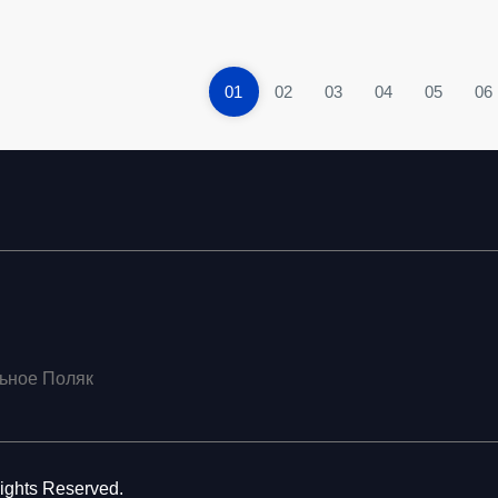
01
02
03
04
05
06
ьное Поляк
Rights Reserved.