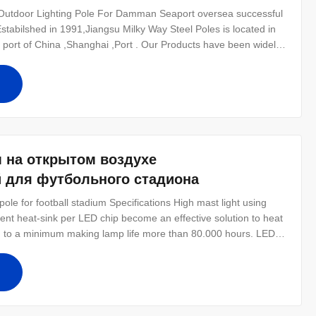
 Outdoor Lighting Pole For Damman Seaport oversea successful
stabilshed in 1991,Jiangsu Milky Way Steel Poles is located in
a port of China ,Shanghai ,Port . Our Products have been widely
ion and lighting for street ,road ,square ,palaestra . and so on
 на открытом воздухе
 для футбольного стадиона
pole for football stadium Specifications High mast light using
ent heat-sink per LED chip become an effective solution to heat
d to a minimum making lamp life more than 80.000 hours. LED
replace from 2000W to 3000W HPS or MH HID lamps with more
 costs