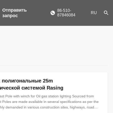
Отправить
86-510-
RU
87846084
запрос
R полигональные 25m
ической системой Rasing
 Pole with winch for Oil gas station lighting Sourced from
 Poles are made available in several specifications as per the
ghly demanded in various construction sites, highways, road
-directional light with equal intensity. Features: Excellent