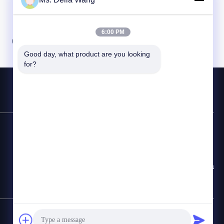
6:00 PM
07
08
Good day, what product are you looking 
for?
Горячая линия
86-510-87846084
Электронная почта
delia@yin-he.com
Карта сайта