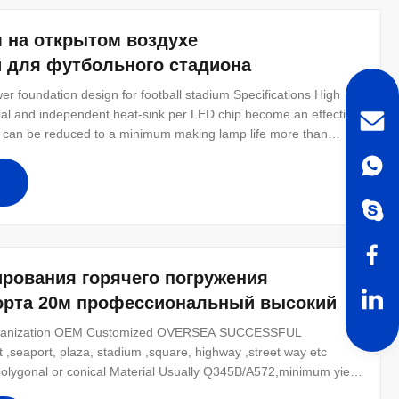
 на открытом воздухе
 для футбольного стадиона
r foundation design for football stadium​ Specifications High
rial and independent heat-sink per LED chip become an effective
ne can be reduced to a minimum making lamp life more than
100W let users to replace from 2000W to 3000W HPS or MH HID
200%
рования горячего погружения
порта 20м профессиональный высокий
Galvanization OEM Customized OVERSEA SUCCESSFUL
,seaport, plaza, stadium ,square, highway ,street way etc
polygonal or conical Material Usually Q345B/A572,minimum yield
strength>=235n/mm2 As well as Hot rolled coil from Q460