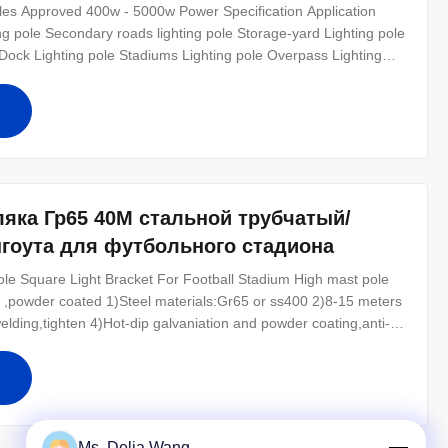
ecification Application
ing pole Secondary roads lighting pole Storage-yard Lighting pole
e Dock Lighting pole Stadiums Lighting pole Overpass Lighting
ounted or planted type Variable arm length from 0.125m to 3.0m
ляка Гр65 40М стальной трубчатый/
гоута для футбольного стадиона
ole Square Light Bracket For Football Stadium High mast pole
,powder coated 1)Steel materials:Gr65 or ss400 2)8-15 meters
elding,tighten 4)Hot-dip galvaniation and powder coating,anti-
and round conical,tubular stepped 6)Base plate mounted:base
oles
Ms. Delia Wang