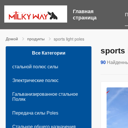
Главная
П
страница
Домой
продукты
sports light poles
sports 
Все Категории
90
Найденны
стальной полюс силы
Электрические полюс
Гальванизированное стальное
Поляк
Передача силы Poles
Стальное общего назначения