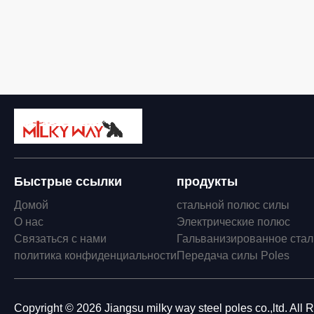
Быстрые ссылки
продукты
Домой
стальной полюс силы
О нас
Электрические полюс
Связаться с нами
Гальванизированное стал
политика конфиденциальности
Передача силы Poles
Copyright © 2026 Jiangsu milky way steel poles co.,ltd. All 