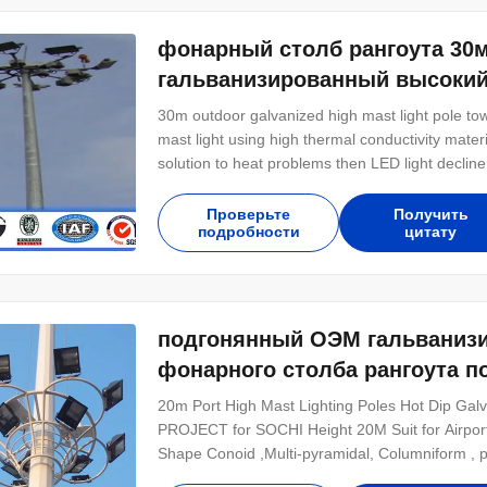
фонарный столб рангоута 30м
гальванизированный высокий
30m outdoor galvanized high mast light pole towe
mast light using high thermal conductivity mate
solution to heat problems then LED light decli
80.000 hours. LED models availability up to 1
lamps with more than 85% energy saving and 
Проверьте
Получить
подробности
цитату
подгонянный ОЭМ гальванизи
фонарного столба рангоута 
20m Port High Mast Lighting Poles Hot Dip 
PROJECT for SOCHI Height 20M Suit for Airport 
Shape Conoid ,Multi-pyramidal, Columniform , 
strength>=345n/mm2 Q235B/A36,minimum yield 