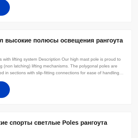
2- Lamp power 20 W- 400 W (HPS/MH)
л высокие полюсы освещения рангоута
 with lifting system Description Our high mast pole is proud to
ing (non latching) lifting mechanisms. The polygonal poles are
d in sections with slip-fitting connections for ease of handling
e Against earthquake of 8 grade Wind Speed 160 Km/Hour
ие спорты светлые Poles рангоута