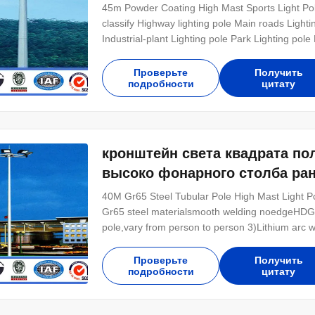
45m Powder Coating High Mast Sports Light Poles Approved 400w - 5000w Power Sp
classify Highway lighting pole Main roads Light
Industrial-plant Lighting pole Park Lighting pol
pole Toll-station Lighting pole Option Flange m
with single or double arm type Variable
Проверьте
Получить
подробности
цитату
кронштейн света квадрата по
высоко фонарного столба ран
40M Gr65 Steel Tubular Pole High Mast Light P
Gr65 steel materialsmooth welding noedgeHDG 
pole,vary from person to person 3)Lithium arc w
corrosion,aging resistant 5)Pole shape:square 
plate is square or round in shape with slotted h
Проверьте
Получить
подробности
цитату