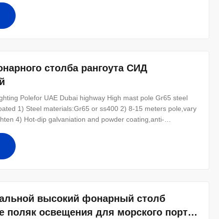
нарного столба рангоута СИД
й
ighting Polefor UAE Dubai highway High mast pole Gr65 steel
ed 1) Steel materials:Gr65 or ss400 2) 8-15 meters pole,vary
ghten 4) Hot-dip galvaniation and powder coating,anti-
 and round conical,tubular stepped 6) Base plate mounted:base
les for
тальной высокий фонарный столб
хе поляк освещения для морского порта