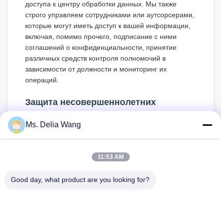
доступа к центру обработки данных. Мы также
строго управляем сотрудниками или аутсорсерами,
которые могут иметь доступ к вашей информации,
включая, помимо прочего, подписание с ними
соглашений о конфиденциальности, принятие
различных средств контроля полномочий в
зависимости от должности и мониторинг их
операций.
Защита несовершеннолетних
Мы придаем большое значение защите личной
Ms. Delia Wang
информации несовершеннолетних. Если вы
несовершеннолетний, мы предлагаем вам
попросить вашего опекуна внимательно прочитать
11:53 AM
эту политику конфиденциальности и использовать
наши услуги или предоставить нам информацию с
Good day, what product are you looking for?
предварительного согласия вашего опекуна.