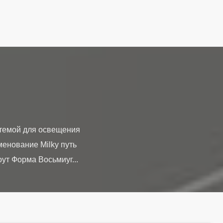
стемой для освещения
енование Milky путь