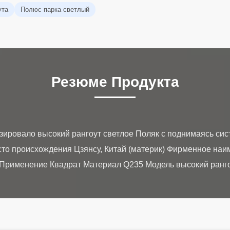
ута
Полюс парка светлый
Резюме Продукта
зировало высокий рангоут светлое Поляк с поднимаясь си
о происхождения Цзянсу, Китай (материк) Фирменное наим