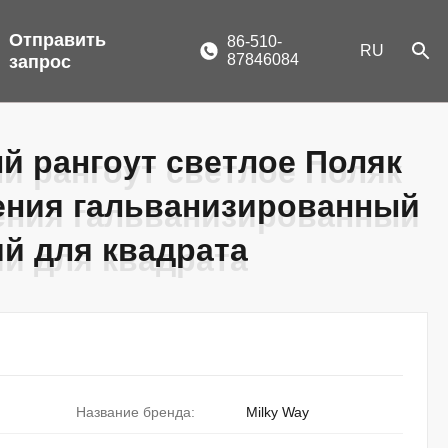
Отправить
86-510-
RU
87846084
запрос
ый рангоут светлое Поляк
ый рангоут светлое Поляк
ения гальванизированный
ения гальванизированный
й для квадрата
й для квадрата
Название бренда:
Milky Way