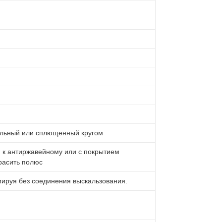
альный или сплющенный кругом
я к антиржавейному или с покрытием
расить полюс
мируя без соединения выскальзования.