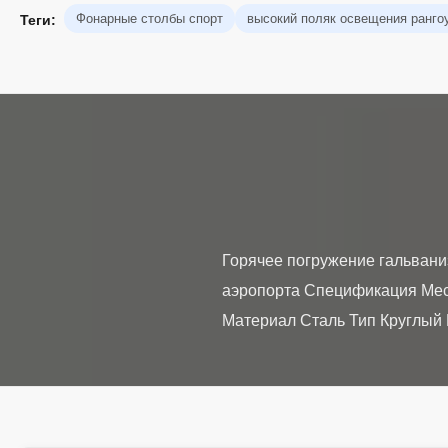
Фонарные столбы спорт
высокий поляк освещения ранго
Теги:
Горячее погружение гальвани
аэропорта Спецификация Мест