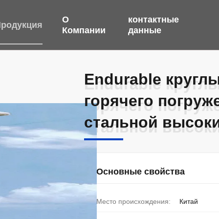
О
контактные
родукция
Компании
данные
Endurable кругл
Endurable кругл
горячего погруж
горячего погруж
стальной высоки
стальной высоки
Основные свойства
Место происхождения:
Китай