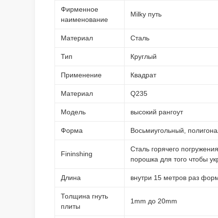
Фирменное
Milky путь
наименование
Материал
Сталь
Тип
Круглый
Применение
Квадрат
Материал
Q235
Модель
высокий рангоут
Форма
Восьмиугольный, полигон
Сталь горячего погружени
Fininshing
порошка для того чтобы ук
Длина
внутри 15 метров раз фор
Толщина гнуть
1mm до 20mm
плиты