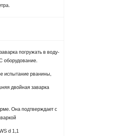
тра.
аварка погружать в воду-
NC оборудование.
е испытание рванины,
шняя двойная заварка
рме. Она подтверждает с
аваркой
WS d 1,1