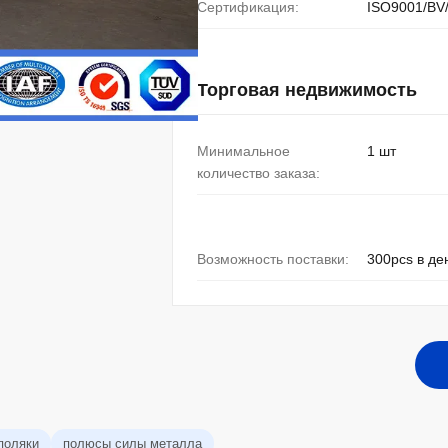
Сертификация:
ISO9001/BV
Торговая недвижимость
Минимальное
1 шт
количество заказа:
Возможность поставки:
300pcs в де
поляки
полюсы силы металла