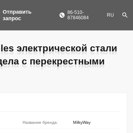
Отправить
86-510-
RU
87846084
запрос
les электрической стали
les электрической стали
дела с перекрестными
дела с перекрестными
Название бренда:
MilkyWay