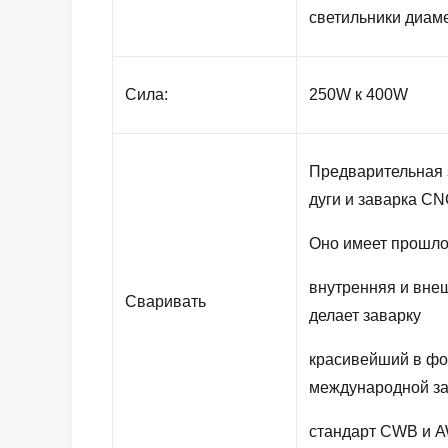
светильники диаме
Сила:
250W к 400W
Предварительная з
дуги и заварка C
Оно имеет прошло
внутренняя и вне
Сваривать
делает заварку
красивейший в фо
международной з
стандарт CWB и A