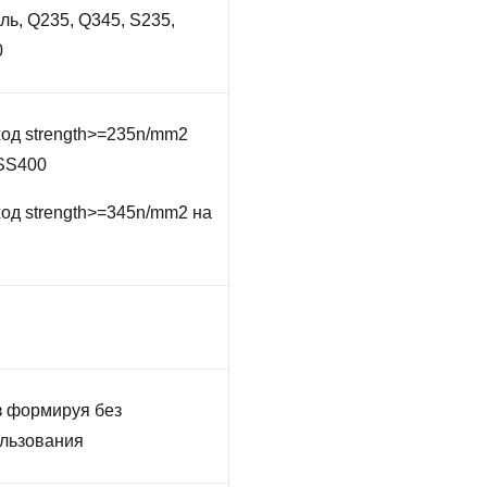
ль, Q235, Q345, S235,
0
д strength>=235n/mm2
 SS400
д strength>=345n/mm2 на
з формируя без
льзования