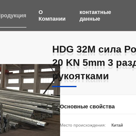
О
контактные
родукция
Компании
данные
HDG 32M сила Po
HDG 32M сила Po
20 KN 5mm 3 раз
20 KN 5mm 3 раз
рукоятками
рукоятками
Основные свойства
Место происхождения:
Китай