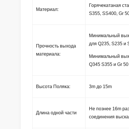
Горячекатаная ста
Материал:
S355, SS400, Gr 5
Минимальный выхо
для Q235, S235 и
Прочность выхода
материала:
Минимальный выхо
Q345 S355 и Gr 50
Высота Поляка:
3m до 15m
Не познее 16m ра
Длина одной части
соединения выска