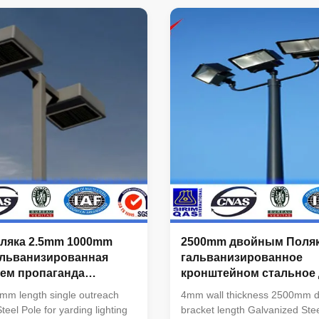
oreign export to take chaege
Conoid ,Multi-
ll managemnt ,especailly the
pyramidal,Columniform,polygo
nagemnt and quality
conical Material Usually
. 2. Introducing ISO
Q345B/A572,minimum yield
 ,We are awared ISO
strength>=345n/mm2
tificate. 3. QC Inpection:It is
Q235B/A36,minimum yield
olicy that all the finish
strength>=235n/mm2 As well as
ld be inspected by our
coil from Q460 ,ASTM573 GR6
SS400, SS490, to ST52- Lamp
W- 400 W (HPS/MH) 220V (+-
ляка 2.5mm 1000mm
2500mm двойным Поля
альванизированная
гальванизированное
ем пропаганда
кронштейном стальное 
 одиночная
стадиона освещая тол
m length single outreach
4mm wall thickness 2500mm d
стены 4mm
eel Pole for yarding lighting
bracket length Galvanized Stee