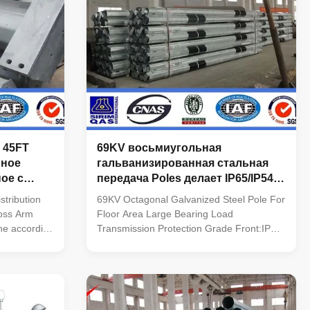
 45FT
69KV восьмиугольная
нное
гальванизированная стальная
ое с
передача Poles делает IP65/IP54
й
водостотьким
stribution
69KV Octagonal Galvanized Steel Pole For
ross Arm
Floor Area Large Bearing Load
ne according
Transmission Protection Grade Front:IP65
 galvanising
Back:IP54 System Operating Humility 10%
9 and ISO
~ 90% RH Oprating Temprature -20C ~
g/square
+60C Optimal Viewing Distance 10m ~
Protection
60m Display Color 1,070,000,000 Gray
System
Scale 16384 Brightness Control 256 grade