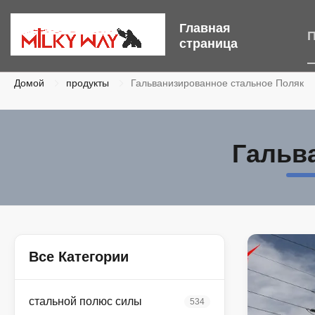
Главная
П
страница
Домой
продукты
Гальванизированное стальное Поляк
Гальв
Все Категории
стальной полюс силы
534