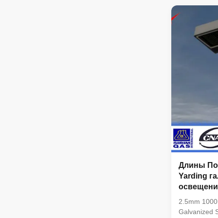
employ the f
of the overa
technical ma
management 
management
9001:2008 cer
our company p
product shou
Длины По
Yarding г
освещени
стальной
2.5mm 1000m
Galvanized St