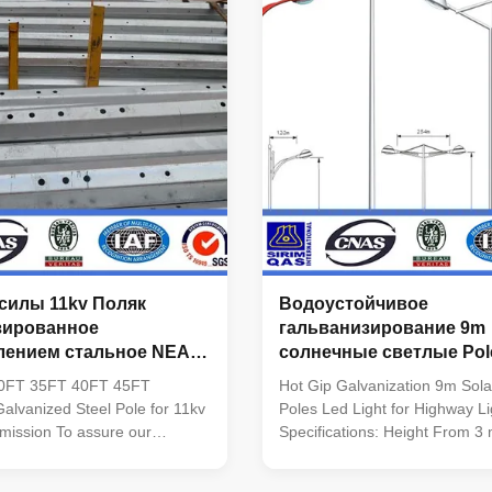
road, and much rely on heavy
Operating Humility 10% ~ 90
es for installation. Straight
Oprating Temprature -20C ~ +
y use to the “straight” part of
Viewing Distance 10m ~ 60m D
, it
1,070,000,000 Gray Scale 16
Brightness Control
силы 11kv Поляк
Водоустойчивое
зированное
гальванизирование 9m
лением стальное NEA
солнечные светлые Pol
 35FT 40FT 45FT
горячего погружения дл
0FT 35FT 40FT 45FT
Hot Gip Galvanization 9m Sola
дорожного освещения
 Galvanized Steel Pole for 11kv
Poles Led Light for Highway Li
mission To assure our
Specifications: Height From 3
lified ,we take steps as
Suit for Airport ,seaport,plaza
. Management team : We have
,square,highway, street way e