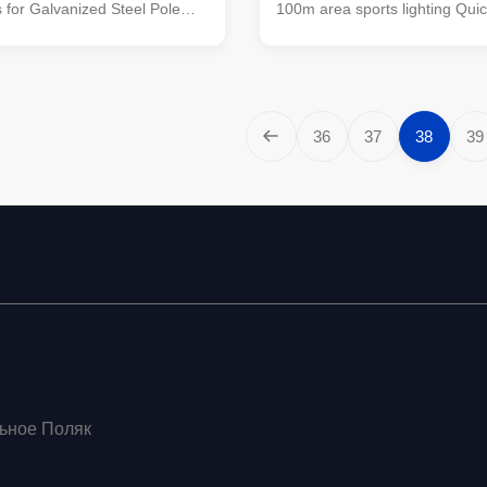
s for Galvanized Steel Pole
100m area sports lighting Quick
e-Light Pole Height(ft)
Galvanized Steel Pole Infrastr
chor Bolt Size Description 30
Pole Height(f) Reach(f) Anchor
gle Pole Galv.Finish 35 8
Description 30 8 1"x36" Single
e Pole Galv.Finish 43 8 1"x36"
Galv.Finish 35 8 1"x36" Single
Galv.Finish 43 12 1"x36"
Galv.Finish 43 8 1"x36" Single
36
37
38
39
Galv.Finish 50 12 1"x36"
Galv.Finish 43 12 1"x36" Singl
Galv.Finish 30 8/8 1"x36"
Galv.Finish 50 12 1"x36" Singl
Galv.Finish 30 12/12 1"x36"
Galv.Finish 30 8/8 1"x36" Dou
Galv.Finish 30 12/
ьное Поляк