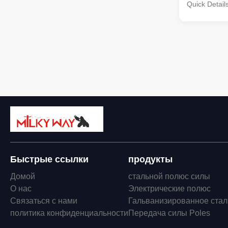
Quick Detail
Infrastructur
Reach(ft) An
8 1"x36" Sin
1"x36" Singl
Single Pole 
Single Pole 
Single Pole 
Double Pole 
Быстрые ссылки
продукты
Домой
стальной полюс силы
О нас
Электрические полюс
Связаться с нами
Гальванизированное стал
политика конфиденциальности
Передача силы Poles