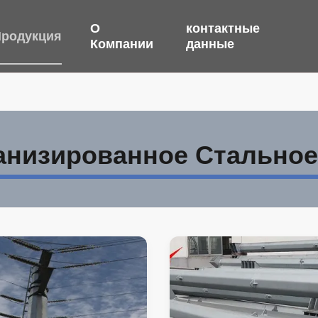
О
контактные
родукция
Компании
данные
анизированное Стальное