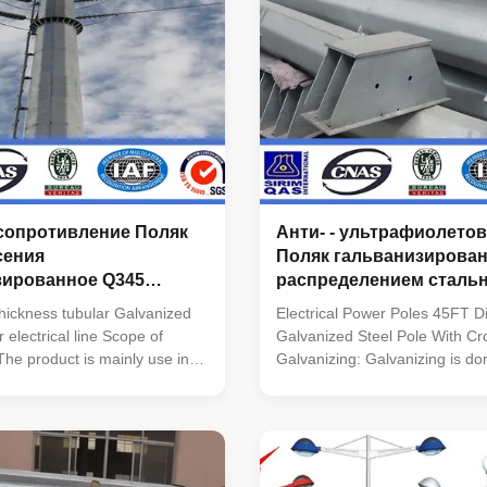
сопротивление Поляк
Анти- - ультрафиолетов
сения
Поляк гальванизирова
зированное Q345
распределением стальн
 стальное для
перекрестной рукоятко
ickness tubular Galvanized
Electrical Power Poles 45FT Di
ской линии AWS d 1,1
r electrical line Scope of
Galvanized Steel Pole With C
The product is mainly use in
Galvanizing: Galvanizing is do
transmission line, which
to international standards.The
 Small whole, ceiling-mounted
is in accordance with ISO 145
wer installation transmission
1461 and is not less that 600 
 Generally it only applies to
meter of steel surfance area. 
flat terrain such as plain and
Grade Front:IP65 Back:IP54 