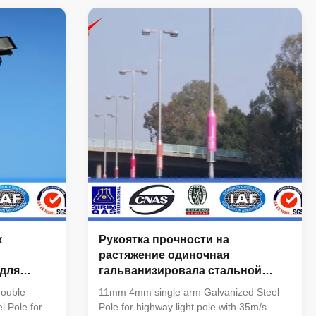
of the overall managemnt ,especailly the
nal or
technical managemnt and quality
management . 2. Introducing ISO
management ,We are awared ISO
9001:2008 certificate. 3. QC Inpection:It is
our company policy that all the finish
 Hot rolled
product should be inspected by our
5, GR50 ,
specialzed QC in every manufacure
 power 20
10%)
к
Рукоятка прочности на
растяжение одиночная
для
гальванизировала стальной
щину
хайвей светлое Поляк с 35m/s
ouble
11mm 4mm single arm Galvanized Steel
Windspeed
l Pole for
Pole for highway light pole with 35m/s