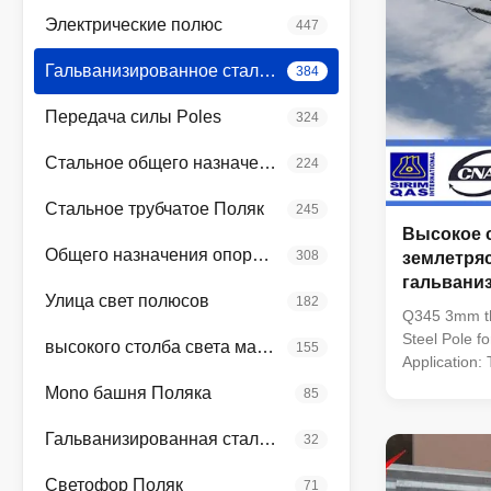
Электрические полюс
447
Гальванизированное стальное Поляк
384
Передача силы Poles
324
Стальное общего назначения Поляк
224
Стальное трубчатое Поляк
245
Высокое 
Общего назначения опоры линии электропередач
308
землетря
гальвани
Улица свет полюсов
182
трубчатое
Q345 3mm th
электриче
Steel Pole fo
высокого столба света мачты
155
Application: 
small power 
Mono башня Поляка
85
suitable for
steel pole to
Гальванизированная сталь угла
32
line project;
erect on the 
Светофор Поляк
71