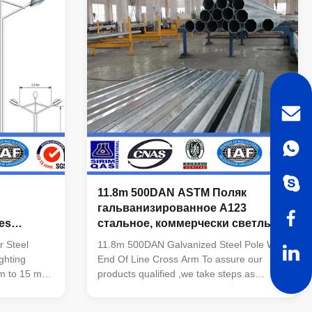
% RH
Frame Frequency 60HZ Refresh Speed
60C Optimal
>300HZ Power Supply 220V/50HZ MTBF
isplay Color
≥10000hours Life Span(50% brightness)
384
≥100,000hours Control Mode
synchronization with PC Oprating System
11.8m 500DAN ASTM Поляк
гальванизированное A123
es
стальное, коммерчески светлые
я
Poles
r Steel
11.8m 500DAN Galvanized Steel Pole With
ghting
End Of Line Cross Arm To assure our
 m to 15 m
products qualified ,we take steps as
,stadium
follows : 1. Management team : We have
tc Shape
employ the foreign export to take chaege