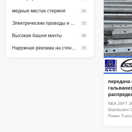
side of the 
lifting machin
медные местах стержня
16
pole is mainl
the power line
Электрические проводы и кабели
15
Высокая башня мачты
39
Наружная реклама на стендах
15
передача 
гальвани
распреде
25FT 30FT
NEA 25FT 3
Distribution
Power Trans
products qua
follows : 1