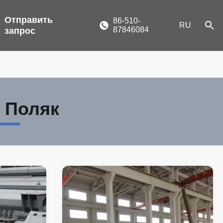
Отправить
86-510-
RU
87846084
запрос
 Поляк