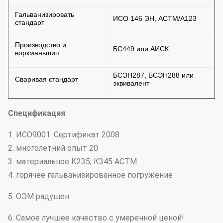
Гальванизировать
ИСО 146 ЭН, АСТМ/А123
стандарт
Производство и
БС449 или АИСК
воркманьшип
БСЭН287, БСЭН288 или
Сваривая стандарт
эквивалент
Спецификация
1. ИСО9001: Сертификат 2008
2. многолетний опыт 20
3. материальное К235, К345 АСТМ
4. горячее гальванизированное погружение
5. ОЭМ радушен.
6. Самое лучшее качество с умеренной ценой!