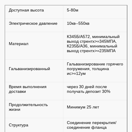
Доступная высота
5-80м
Электрическое давление
10кв--550кв
К345Б/А572, минимальный
выход стрентх>=345МПА,
Материал
К235Б/А36, минимальный
выход стрентх>=235МПА
Гальванизирование горячего
Гальванизированный
погружения, толщина
ис>=12ум
Время выполнения
через 30 дней после
доставки
получать депозит 30%
Продолжительность
Минимум 25 лет
жизни
Соединение перекрытия/
Структура
соединение фланца