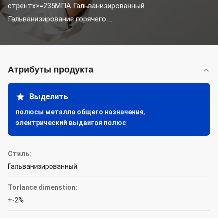
стрентх>=235МПА Гальванизированный 
Гальванизирование горячего ...
Атрибуты продукта
Выделить
полюсы металла общего назначения
,
электрический выдвигая полюс
Стиль:
Гальванизированный
Torlance dimenstion:
+-2%