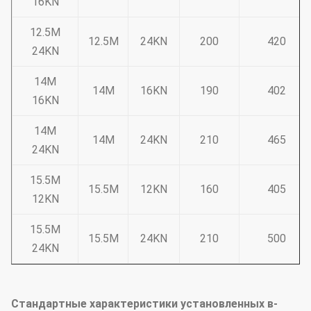
16KN
12.5M
12.5M
24KN
200
420
24KN
14M
14M
16KN
190
402
16KN
14M
14M
24KN
210
465
24KN
15.5M
15.5M
12KN
160
405
12KN
15.5M
15.5M
24KN
210
500
24KN
Стандартные характеристики установленных в-