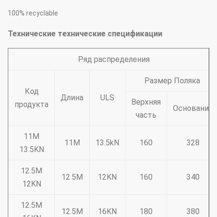
100% recyclable
Технические технические спецификации
Ряд распределения
Размер Поляка
Код
Длина
ULS
Верхняя
продукта
Основание
часть
11M
11M
13.5kN
160
328
13.5KN
12.5M
12.5M
12KN
160
340
12KN
12.5M
12.5M
16KN
180
380