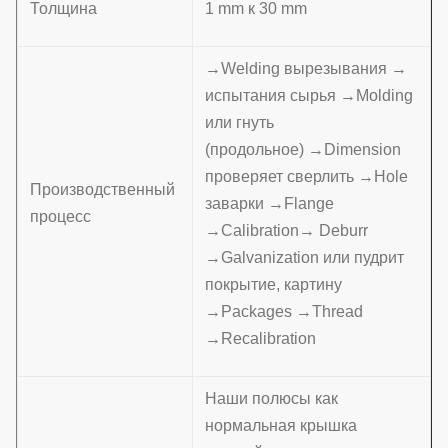
Толщина
1 mm к 30 mm
→Welding вырезывания →
испытания сырья →Molding
или гнуть
(продольное) →Dimension
проверяет сверлить →Hole
Производственный
заварки →Flange
процесс
→Calibration→ Deburr
→Galvanization или пудрит
покрытие, картину
→Packages →Thread
→Recalibration
Наши полюсы как
нормальная крышка