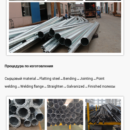
Процедура по изготовления
Сырцовый material→Flatting steel→Bending→Jointing→Point
welding→Welding flange→Straighten→Galvanized→Finished полюсы