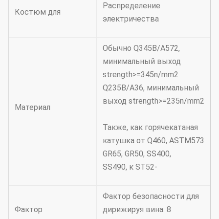
Распределение
Костюм для
электричества
Обычно Q345B/A572,
минимальный выход
strength>=345n/mm2
Q235B/A36, минимальный
выход strength>=235n/mm2
Материал
Также, как горячекатаная
катушка от Q460, ASTM573
GR65, GR50, SS400,
SS490, к ST52-
Фактор безопасности для
Фактор
дирижируя вина: 8